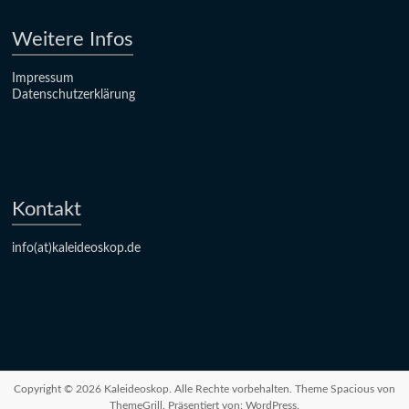
Weitere Infos
Impressum
Datenschutzerklärung
Kontakt
info(at)kaleideoskop.de
Copyright © 2026
Kaleideoskop
. Alle Rechte vorbehalten. Theme
Spacious
von
ThemeGrill. Präsentiert von:
WordPress
.