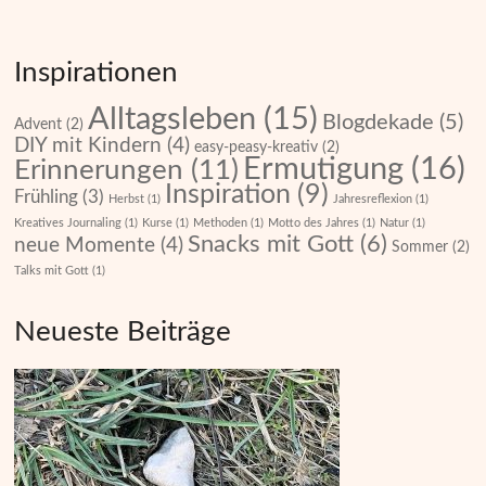
Inspirationen
Alltagsleben
(15)
Blogdekade
(5)
Advent
(2)
DIY mit Kindern
(4)
easy-peasy-kreativ
(2)
Ermutigung
(16)
Erinnerungen
(11)
Inspiration
(9)
Frühling
(3)
Herbst
(1)
Jahresreflexion
(1)
Kreatives Journaling
(1)
Kurse
(1)
Methoden
(1)
Motto des Jahres
(1)
Natur
(1)
Snacks mit Gott
(6)
neue Momente
(4)
Sommer
(2)
Talks mit Gott
(1)
Neueste Beiträge