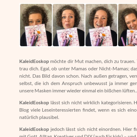
KaleidEoskop
möchte dir Mut machen, dich zu trauen. Tr
trau dich. Egal, ob unter Mamas oder Nicht-Mamas; das
nicht. Das Bild davon schon. Nach außen getragen, ve
selbst, die ich dem Anspruch unbewusst ja immer ge
unsere Masken immer wieder einmal ein bißchen lüften
KaleidEoskop
lässt sich nicht wirklich kategorisieren. 
Blog viele Leseinteressierten findet, wenn es sich ein
natürlich plausibel.
KaleidEoskop
jedoch lässt sich nicht einordnen. Hier 
mit Gott, Alltag, Kreatives und DIY (auch für kids) – u