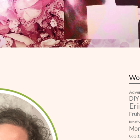
Wo
Adve
DIY
Er
Früh
Kreativ
Mo
Gott
(1