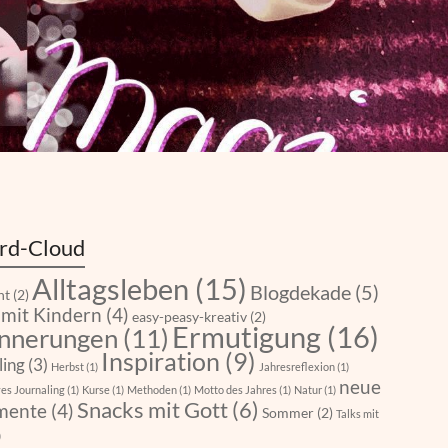
rd-Cloud
Alltagsleben
(15)
Blogdekade
(5)
nt
(2)
 mit Kindern
(4)
easy-peasy-kreativ
(2)
Ermutigung
(16)
innerungen
(11)
Inspiration
(9)
ling
(3)
Herbst
(1)
Jahresreflexion
(1)
neue
es Journaling
(1)
Kurse
(1)
Methoden
(1)
Motto des Jahres
(1)
Natur
(1)
Snacks mit Gott
(6)
mente
(4)
Sommer
(2)
Talks mit
)