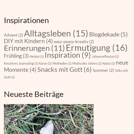
Inspirationen
Alltagsleben
(15)
Blogdekade
(5)
Advent
(2)
DIY mit Kindern
(4)
easy-peasy-kreativ
(2)
Ermutigung
(16)
Erinnerungen
(11)
Inspiration
(9)
Frühling
(3)
Herbst
(1)
Jahresreflexion
(1)
neue
Kreatives Journaling
(1)
Kurse
(1)
Methoden
(1)
Motto des Jahres
(1)
Natur
(1)
Snacks mit Gott
(6)
Momente
(4)
Sommer
(2)
Talks mit
Gott
(1)
Neueste Beiträge