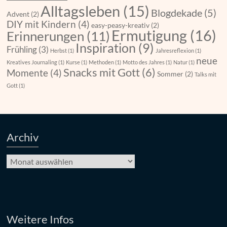
Alltagsleben
(15)
Blogdekade
(5)
Advent
(2)
DIY mit Kindern
(4)
easy-peasy-kreativ
(2)
Ermutigung
(16)
Erinnerungen
(11)
Inspiration
(9)
Frühling
(3)
Herbst
(1)
Jahresreflexion
(1)
neue
Kreatives Journaling
(1)
Kurse
(1)
Methoden
(1)
Motto des Jahres
(1)
Natur
(1)
Snacks mit Gott
(6)
Momente
(4)
Sommer
(2)
Talks mit
Gott
(1)
Archiv
Archiv
Weitere Infos