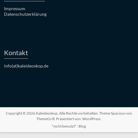
Impressum
Datenschutzerklärung
Kontakt
info(at)kaleideoskop.de
Copyright © 2026
Kaleideoskop
. Alle Rechte vorbehalten. Theme
Spacious
von
ThemeGrill. Präsentiert von:
WordPress
.
*nicht benutzt* : Blog