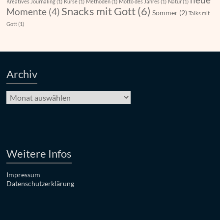
neue
Kreatives Journaling
(1)
Kurse
(1)
Methoden
(1)
Motto des Jahres
(1)
Natur
(1)
Snacks mit Gott
(6)
Momente
(4)
Sommer
(2)
Talks mit
Gott
(1)
Archiv
Archiv
Weitere Infos
Impressum
Datenschutzerklärung