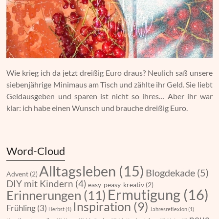
Wie krieg ich da jetzt dreißig Euro draus? Neulich saß unsere
siebenjährige Minimaus am Tisch und zählte ihr Geld. Sie liebt
Geldausgeben und sparen ist nicht so ihres… Aber ihr war
klar: ich habe einen Wunsch und brauche dreißig Euro.
Word-Cloud
Alltagsleben
(15)
Blogdekade
(5)
Advent
(2)
DIY mit Kindern
(4)
easy-peasy-kreativ
(2)
Ermutigung
(16)
Erinnerungen
(11)
Inspiration
(9)
Frühling
(3)
Herbst
(1)
Jahresreflexion
(1)